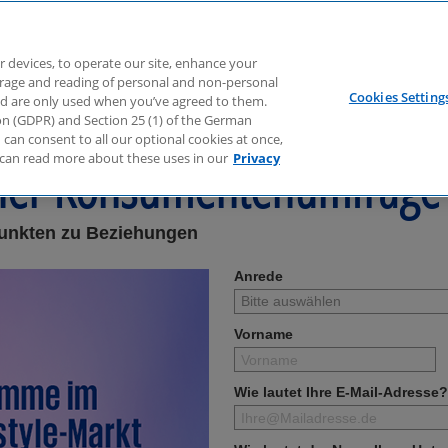
r devices, to operate our site, enhance your
torage and reading of personal and non-personal
Cookies Setting
nd are only used when you’ve agreed to them.
amme im Sport- und Lifest
tion (GDPR) and Section 25 (1) of the German
can consent to all our optional cookies at once,
can read more about these uses in our
Privacy
iner Konsumentenumfrage
Punkten zu Beziehungen
Anrede
Vorname
Wie lautet Ihre E-Mail-Adresse