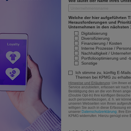
Wie lautet der Name Ihres Unt
Welche der hier aufgeführten 
Herausforderungen und Priorität
Unternehmen in den nächsten 
Digitalisierung
Diversifizierung
Finanzierung / Kosten
Interne Prozesse / Persona
Nachhaltigkeit / Unterneh
Portfoliooptimierung und -
Sonstige
Ich stimme zu, künftig E-Mails
Themen bei KPMG zu erhalte
Hinweise und Erläuterung
: Um Ihnen e
Service anzubieten, erfassen wir nach
Bestätigung des an die von Ihnen ang
(Double Opt-In) Ihre künftigen Besuch
auch personenbezogen, d. h. wir könne
unseren Webseiten von Ihnen aufgerufe
willigen Sie auch in diese Erfassung ei
unserer
Datenschutzerklärung
. Ihre E
KPMG widerrufen. Hierzu genügt eine 