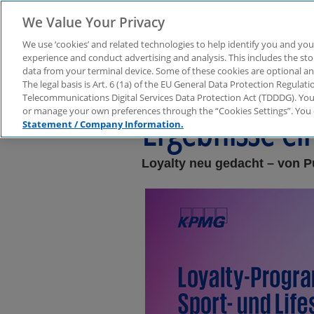
We Value Your Privacy
We use ‘cookies’ and related technologies to help identify you and you
experience and conduct advertising and analysis. This includes the s
data from your terminal device. Some of these cookies are optional a
Loyalty-Progr
The legal basis is Art. 6 (1a) of the EU General Data Protection Regula
Telecommunications Digital Services Data Protection Act (TDDDG). You 
or manage your own preferences through the “Cookies Settings”. You 
Ergebnisse e
Statement / Company Information.
Loyalty neu gedacht – von 