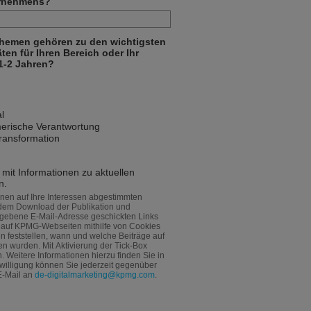
ernehmens?
Themen gehören zu den wichtigsten
en für Ihren Bereich oder Ihr
1-2 Jahren?
l
merische Verantwortung
transformation
 mit Informationen zu aktuellen
n.
inen auf Ihre Interessen abgestimmten
 dem Download der Publikation und
egebene E-Mail-Adresse geschickten Links
e auf KPMG-Webseiten mithilfe von Cookies
n feststellen, wann und welche Beiträge auf
n wurden. Mit Aktivierung der Tick-Box
n. Weitere Informationen hierzu finden Sie in
inwilligung können Sie jederzeit gegenüber
E-Mail an
de-digitalmarketing@kpmg.com
.