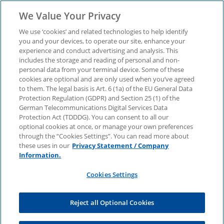
We Value Your Privacy
We use ‘cookies’ and related technologies to help identify
you and your devices, to operate our site, enhance your
experience and conduct advertising and analysis. This
KPMG-Insights
includes the storage and reading of personal and non-
personal data from your terminal device. Some of these
cookies are optional and are only used when you’ve agreed
kompakt: Diese drei
to them. The legal basis is Art. 6 (1a) of the EU General Data
Protection Regulation (GDPR) and Section 25 (1) of the
Themen sind für
German Telecommunications Digital Services Data
Protection Act (TDDDG). You can consent to all our
optional cookies at once, or manage your own preferences
Unternehmen 2026
through the “Cookies Settings”. You can read more about
these uses in our
Privacy Statement / Company
Information.
entscheidend
Cookies Settings
Weltwirtschaftsforum in Davos: Unsere
Reject all Optional Cookies
wichtigsten Studienergebnisse, Analysen und
Einordnungen für strategische Adjustierungen–