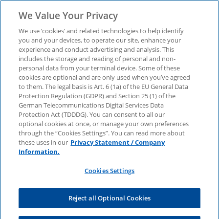
We Value Your Privacy
We use ‘cookies’ and related technologies to help identify
you and your devices, to operate our site, enhance your
experience and conduct advertising and analysis. This
Cybersecurity
includes the storage and reading of personal and non-
personal data from your terminal device. Some of these
cookies are optional and are only used when you’ve agreed
considerations 2026
to them. The legal basis is Art. 6 (1a) of the EU General Data
Protection Regulation (GDPR) and Section 25 (1) of the
German Telecommunications Digital Services Data
Einblicke in die Cyber-Prioritäten 2026 – jetzt
Protection Act (TDDDG). You can consent to all our
Studie herunterladen.
optional cookies at once, or manage your own preferences
through the “Cookies Settings”. You can read more about
these uses in our
Privacy Statement / Company
Information.
Cookies Settings
Reject all Optional Cookies