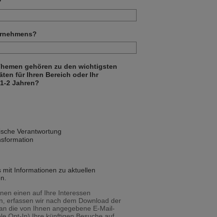
?
ternehmens?
 Themen gehören zu den wichtigsten
ten für Ihren Bereich oder Ihr
1-2 Jahren?
rische Verantwortung
nsformation
s mit Informationen zu aktuellen
n.
nen einen auf Ihre Interessen
n, erfassen wir nach dem Download der
 an die von Ihnen angegebene E-Mail-
le Opt-In) Ihre künftigen Besuche auf