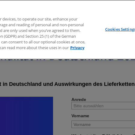
r devices, to operate our site, enhance your
torage and reading of personal and non-personal
Cookies Setting
nd are only used when you’ve agreed to them.
tion (GDPR) and Section 25 (1) of the German
can consent to all our optional cookies at once,
inalität in Deutschland 20
can read more about these uses in our
Privacy
ät in Deutschland und Auswirkungen des Lieferketten
Anrede
Vorname