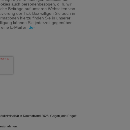
okies auch personenbezogen, d. h. wir
lche Beiträge auf unseren Webseiten von
vierung der Tick-Box willigen Sie auch in
ormationen hierzu finden Sie in unserer
illigung können Sie jederzeit gegenüber
 eine E-Mail an
de-
tskriminalität in Deutschland 2023: Gegen jede Regel“.
ngsmaßnahmen.