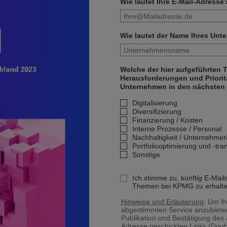
Wie lautet Ihre E-Mail-Adresse
Wie lautet der Name Ihres Un
Welche der hier aufgeführten
Herausforderungen und Prioritä
Unternehmen in den nächsten 
Digitalisierung
Diversifizierung
Finanzierung / Kosten
Interne Prozesse / Personal
Nachhaltigkeit / Unternehme
Portfoliooptimierung und -tra
Sonstige
Ich stimme zu, künftig E-Mail
Themen bei KPMG zu erhalte
Hinweise und Erläuterung
: Um Ih
abgestimmten Service anzubiete
Publikation und Bestätigung des
Adresse geschickten Links (Doub