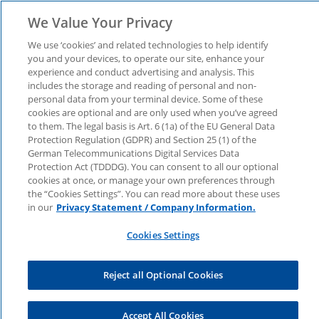
We Value Your Privacy
We use ‘cookies’ and related technologies to help identify
you and your devices, to operate our site, enhance your
experience and conduct advertising and analysis. This
SAP S/4HANA mit
includes the storage and reading of personal and non-
personal data from your terminal device. Some of these
cookies are optional and are only used when you’ve agreed
Durchblick – sieben
to them. The legal basis is Art. 6 (1a) of the EU General Data
Protection Regulation (GDPR) and Section 25 (1) of the
Fallstricke und
German Telecommunications Digital Services Data
Protection Act (TDDDG). You can consent to all our optional
cookies at once, or manage your own preferences through
Handlungsempfehlunge
the “Cookies Settings”. You can read more about these uses
in our
Privacy Statement / Company Information.
Cookies Settings
Unternehmen, die ihr ERP-System von SAP auf
SAP S/4HANA umstellen, spüren, wie komplex
die Transformation ist. Wir haben sieben
Reject all Optional Cookies
Fallstricke identifiziert und zeigen im Whitepaper
Lösungen auf – jetzt herunterladen.
Accept All Cookies