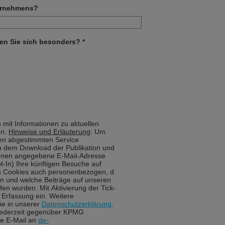
ternehmens?
en Sie sich besonders? *
s mit Informationen zu aktuellen
en.
Hinweise und Erläuterung
: Um
sen abgestimmten Service
ch dem Download der Publikation und
Ihnen angegebene E-Mail-Adresse
t-In) Ihre künftigen Besuche auf
n Cookies auch personenbezogen, d.
ann und welche Beiträge auf unseren
en wurden. Mit Aktivierung der Tick-
e Erfassung ein. Weitere
ie in unserer
Datenschutzerklärung
.
 jederzeit gegenüber KPMG
ne E-Mail an
de-