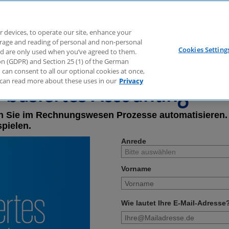
r devices, to operate our site, enhance your
torage and reading of personal and non-personal
Cookies Setting
nd are only used when you’ve agreed to them.
tion (GDPR) and Section 25 (1) of the German
can consent to all our optional cookies at once,
-basiertes Accounting“
can read more about these uses in our
Privacy
nen Sie im Rechnungswesen Prozesse automatisieren. 
spielen.
Anrede
Vorname
Wie lautet Ihre E-Mail-Adresse