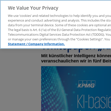
We Value Your Privacy
We use ‘cookies’ and related technologies to help identify you and you
experience and conduct advertising and analysis. This includes the s
data from your terminal device. Some of these cookies are optional a
The legal basis is Art. 6 (1a) of the EU General Data Protection Regula
Telecommunications Digital Services Data Protection Act (TDDDG). You 
Whitepaper: „KI
or manage your own preferences through the “Cookies Settings”. You 
Statement / Company Information.
Mit künstlicher Intelligenz kön
veranschaulichen wir in fünf Bei