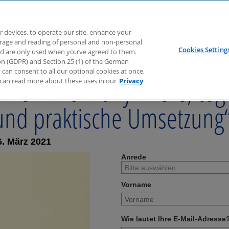
r devices, to operate our site, enhance your
torage and reading of personal and non-personal
Cookies Setting
nd are only used when you’ve agreed to them.
tion (GDPR) and Section 25 (1) of the German
can consent to all our optional cookies at once,
ve: "Work anywhere, tog
can read more about these uses in our
Privacy
und praktische Umsetzung
. März 2021
Anrede
Vorname
Wie lautet Ihre E-Mail-Adresse