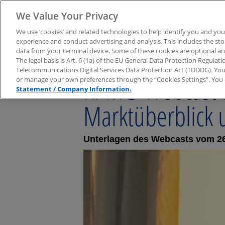
We Value Your Privacy
We use ‘cookies’ and related technologies to help identify you and you
experience and conduct advertising and analysis. This includes the s
data from your terminal device. Some of these cookies are optional a
The legal basis is Art. 6 (1a) of the EU General Data Protection Regula
Telecommunications Digital Services Data Protection Act (TDDDG). You 
KPMG-Webcast Li
or manage your own preferences through the “Cookies Settings”. You 
Statement / Company Information.
Marktüberblick 
Unterlagen des Webcasts vom 26