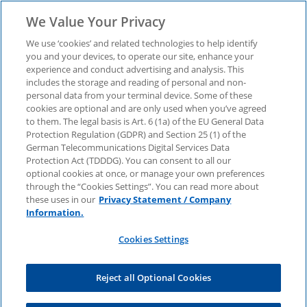
We Value Your Privacy
We use ‘cookies’ and related technologies to help identify
you and your devices, to operate our site, enhance your
Trust in Artificial
experience and conduct advertising and analysis. This
includes the storage and reading of personal and non-
personal data from your terminal device. Some of these
Intelligence. A five
cookies are optional and are only used when you’ve agreed
to them. The legal basis is Art. 6 (1a) of the EU General Data
Protection Regulation (GDPR) and Section 25 (1) of the
country study
German Telecommunications Digital Services Data
Protection Act (TDDDG). You can consent to all our
optional cookies at once, or manage your own preferences
through the “Cookies Settings”. You can read more about
Wie sehr vertraut die Bevölkerung in Staaten wie
these uses in our
Privacy Statement / Company
Deutschland und den USA künstlicher Intelligenz?
Information.
Jetzt Studie herunterladen.
Cookies Settings
Anrede
Reject all Optional Cookies
Vorname