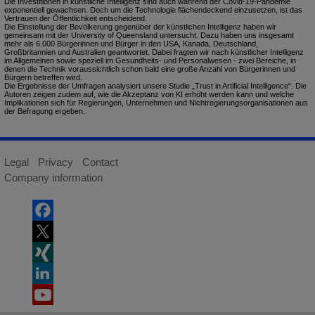
Die Investitionen in künstliche Intelligenz sind auch während der Covid-19-Pandemie
exponentiell gewachsen. Doch um die Technologie flächendeckend einzusetzen, ist das
Vertrauen der Öffentlichkeit entscheidend.
Die Einstellung der Bevölkerung gegenüber der künstlichen Intelligenz haben wir
gemeinsam mit der University of Queensland untersucht. Dazu haben uns insgesamt
mehr als 6.000 Bürgerinnen und Bürger in den USA, Kanada, Deutschland,
Großbritannien und Australien geantwortet. Dabei fragten wir nach künstlicher Intelligenz
im Allgemeinen sowie speziell im Gesundheits- und Personalwesen - zwei Bereiche, in
denen die Technik voraussichtlich schon bald eine große Anzahl von Bürgerinnen und
Bürgern betreffen wird.
Die Ergebnisse der Umfragen analysiert unsere Studie „Trust in Artificial Intelligence“. Die
Autoren zeigen zudem auf, wie die Akzeptanz von KI erhöht werden kann und welche
Implikationen sich für Regierungen, Unternehmen und Nichtregierungsorganisationen aus
der Befragung ergeben.
Legal
Privacy
Contact
Company information