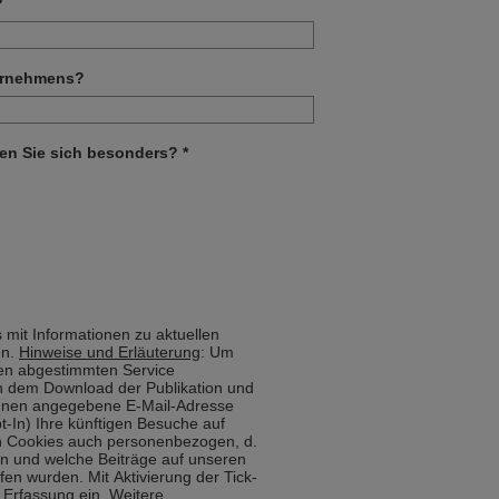
?
ternehmens?
en Sie sich besonders? *
s mit Informationen zu aktuellen
en.
Hinweise und Erläuterung
: Um
sen abgestimmten Service
ch dem Download der Publikation und
Ihnen angegebene E-Mail-Adresse
t-In) Ihre künftigen Besuche auf
n Cookies auch personenbezogen, d.
ann und welche Beiträge auf unseren
en wurden. Mit Aktivierung der Tick-
e Erfassung ein. Weitere