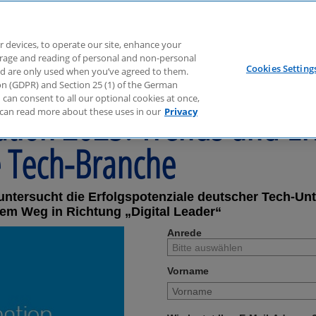
r devices, to operate our site, enhance your
torage and reading of personal and non-personal
Cookies Setting
nd are only used when you’ve agreed to them.
tion (GDPR) and Section 25 (1) of the German
can consent to all our optional cookies at once,
tion 2025: Trends und Erf
can read more about these uses in our
Privacy
e Tech-Branche
untersucht die Erfolgspotenziale deutscher Tech-Un
dem Weg in Richtung „Digital Leader“
Anrede
Vorname