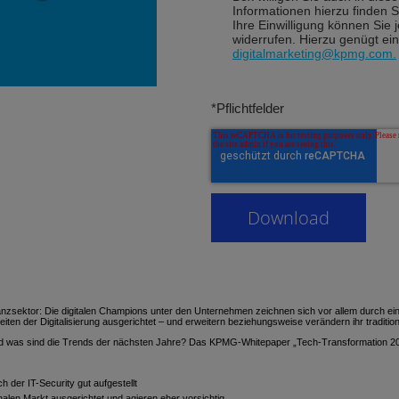
Informationen hierzu finden S
Ihre Einwilligung können Sie
widerrufen. Hierzu genügt ei
digitalmarketing@kpmg.com
.
*Pflichtfelder
nzsektor: Die digitalen Champions unter den Unternehmen zeichnen sich vor allem durch e
eiten der Digitalisierung ausgerichtet – und erweitern beziehungsweise verändern ihr tradit
und was sind die Trends der nächsten Jahre? Das KPMG-Whitepaper „Tech-Transformation 202
 der IT-Security gut aufgestellt
alen Markt ausgerichtet und agieren eher vorsichtig