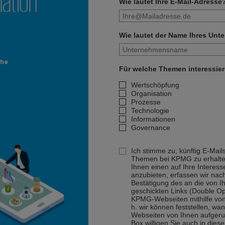
Wie lautet Ihre E-Mail-Adresse
Wie lautet der Name Ihres Un
Für welche Themen interessier
Wertschöpfung
Organisation
Prozesse
Technologie
Informationen
Governance
Ich stimme zu, künftig E-Mail
Themen bei KPMG zu erhalt
Ihnen einen auf Ihre Interes
anzubieten, erfassen wir na
Bestätigung des an die von 
geschickten Links (Double Op
KPMG-Webseiten mithilfe vo
h. wir können feststellen, w
Webseiten von Ihnen aufgeruf
Box willigen Sie auch in dies