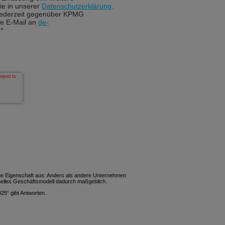
ie in unserer
Datenschutzerklärung
.
 jederzeit gegenüber KPMG
ne E-Mail an
de-
*
ine Eigenschaft aus: Anders als andere Unternehmen
ionelles Geschäftsmodell dadurch maßgeblich.
5“ gibt Antworten.