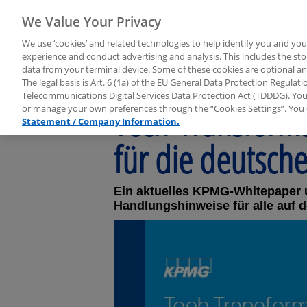
We Value Your Privacy
We use ‘cookies’ and related technologies to help identify you and you
experience and conduct advertising and analysis. This includes the s
data from your terminal device. Some of these cookies are optional a
The legal basis is Art. 6 (1a) of the EU General Data Protection Regula
Telecommunications Digital Services Data Protection Act (TDDDG). You 
Tech-Transforma
or manage your own preferences through the “Cookies Settings”. You 
Statement / Company Information.
für die deutsch
Ein aktuelles KPMG-Whitepaper 
Handlungshinweise für alle auf 