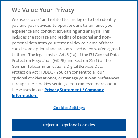
We Value Your Privacy
We use ‘cookies’ and related technologies to help identify
you and your devices, to operate our site, enhance your
experience and conduct advertising and analysis. This
„Profiles of a Fraudster“
includes the storage and reading of personal and non-
personal data from your terminal device. Some of these
cookies are optional and are only used when you’ve agreed
– Whitepaper jetzt
to them. The legal basis is Art. 6 (1a) of the EU General Data
Protection Regulation (GDPR) and Section 25 (1) of the
herunterladen
German Telecommunications Digital Services Data
Protection Act (TDDDG). You can consent to all our
optional cookies at once, or manage your own preferences
through the “Cookies Settings”. You can read more about
Einblicke in typische Täterprofile,
these uses in our
Privacy Statement / Company
Risikobereiche und Präventionsstrategien
Information.
Cookies Settings
Reject all Optional Cookies