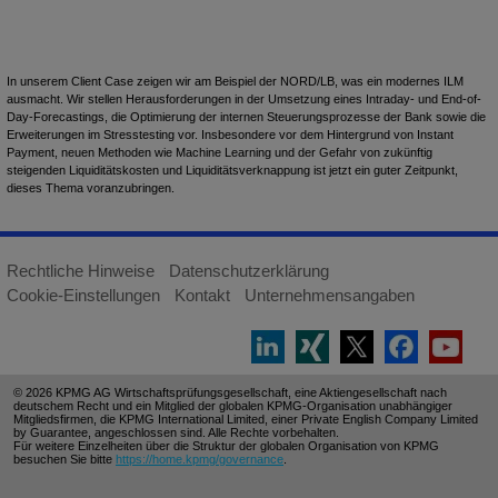
In unserem Client Case
zeigen wir am Beispiel der NORD/LB, was ein modernes ILM
ausmacht. Wir stellen Herausforderungen in der Umsetzung eines Intraday- und End-of-
Day-Forecastings, die Optimierung der internen Steuerungsprozesse der Bank sowie die
Erweiterungen im Stresstesting vor. Insbesondere vor dem Hintergrund von Instant
Payment, neuen Methoden wie Machine Learning und der Gefahr von zukünftig
steigenden Liquiditätskosten und Liquiditätsverknappung ist jetzt ein guter Zeitpunkt,
dieses Thema voranzubringen.
Rechtliche Hinweise
Datenschutzerklärung
Cookie-Einstellungen
Kontakt
Unternehmensangaben
© 2026 KPMG AG Wirtschaftsprüfungsgesellschaft, eine Aktiengesellschaft nach
deutschem Recht und ein Mitglied der globalen KPMG-Organisation unabhängiger
Mitgliedsfirmen, die KPMG International Limited, einer Private English Company Limited
by Guarantee, angeschlossen sind. Alle Rechte vorbehalten.
Für weitere Einzelheiten über die Struktur der globalen Organisation von KPMG
besuchen Sie bitte
https://home.kpmg/governance
.