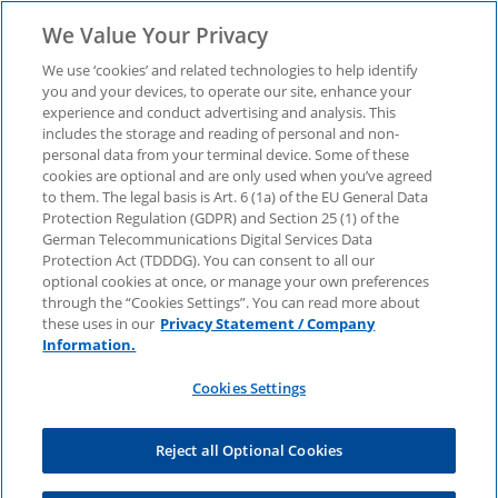
We Value Your Privacy
We use ‘cookies’ and related technologies to help identify
you and your devices, to operate our site, enhance your
experience and conduct advertising and analysis. This
includes the storage and reading of personal and non-
personal data from your terminal device. Some of these
Intraday Liquidity
cookies are optional and are only used when you’ve agreed
to them. The legal basis is Art. 6 (1a) of the EU General Data
Protection Regulation (GDPR) and Section 25 (1) of the
Management (ILM)
German Telecommunications Digital Services Data
Protection Act (TDDDG). You can consent to all our
optional cookies at once, or manage your own preferences
through the “Cookies Settings”. You can read more about
Umsetzung einer modernen Echtzeit-Überwachung
these uses in our
Privacy Statement / Company
und Steuerung der untertägigen Liquidität bei der
Information.
NORD/LB.
Cookies Settings
Anrede
Reject all Optional Cookies
Vorname