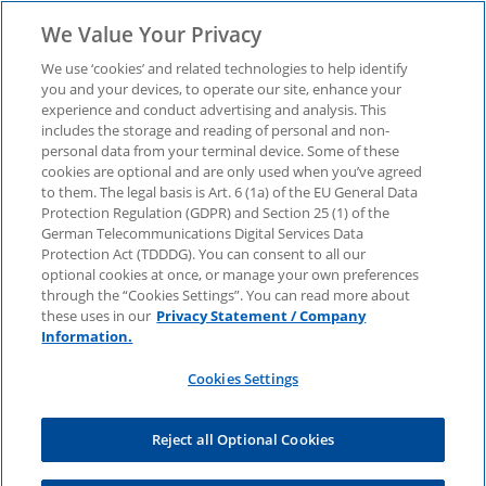
We Value Your Privacy
We use ‘cookies’ and related technologies to help identify
you and your devices, to operate our site, enhance your
experience and conduct advertising and analysis. This
includes the storage and reading of personal and non-
personal data from your terminal device. Some of these
KPMG-Webcast Live:
cookies are optional and are only used when you’ve agreed
to them. The legal basis is Art. 6 (1a) of the EU General Data
Protection Regulation (GDPR) and Section 25 (1) of the
"Herausforderung DORA
German Telecommunications Digital Services Data
Protection Act (TDDDG). You can consent to all our
optional cookies at once, or manage your own preferences
- Die Cloud unter der
through the “Cookies Settings”. You can read more about
these uses in our
Privacy Statement / Company
Lupe“
Information.
Cookies Settings
Unterlagen des Webcasts vom 25. Februar 2022
Reject all Optional Cookies
Anrede