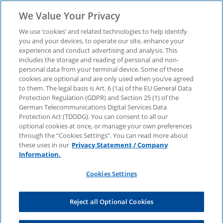
We Value Your Privacy
We use ‘cookies’ and related technologies to help identify
you and your devices, to operate our site, enhance your
experience and conduct advertising and analysis. This
Verification of Payee
includes the storage and reading of personal and non-
personal data from your terminal device. Some of these
cookies are optional and are only used when you’ve agreed
(VoP): Sicherheit
to them. The legal basis is Art. 6 (1a) of the EU General Data
Protection Regulation (GDPR) and Section 25 (1) of the
stärken, Risiken
German Telecommunications Digital Services Data
Protection Act (TDDDG). You can consent to all our
optional cookies at once, or manage your own preferences
minimieren
through the “Cookies Settings”. You can read more about
these uses in our
Privacy Statement / Company
Information.
Jetzt Fachartikel lesen.
Cookies Settings
Reject all Optional Cookies