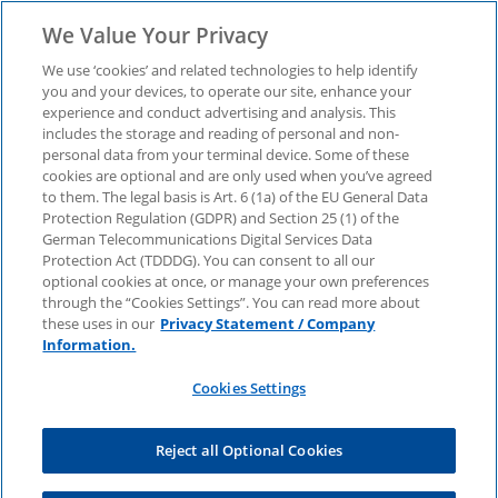
We Value Your Privacy
We use ‘cookies’ and related technologies to help identify
you and your devices, to operate our site, enhance your
experience and conduct advertising and analysis. This
Value Case der SAP
includes the storage and reading of personal and non-
personal data from your terminal device. Some of these
cookies are optional and are only used when you’ve agreed
S/4HANA-Umstellung
to them. The legal basis is Art. 6 (1a) of the EU General Data
Protection Regulation (GDPR) and Section 25 (1) of the
und
German Telecommunications Digital Services Data
Protection Act (TDDDG). You can consent to all our
optional cookies at once, or manage your own preferences
Entscheidungsvorlage
through the “Cookies Settings”. You can read more about
these uses in our
Privacy Statement / Company
Information.
Die Chancen der Digitalisierung
Cookies Settings
Reject all Optional Cookies