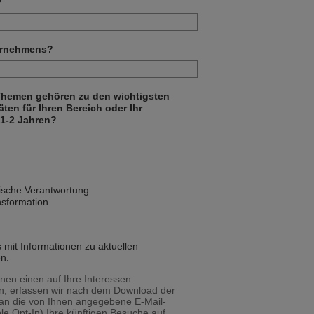
?
ternehmens?
 Themen gehören zu den wichtigsten
ten für Ihren Bereich oder Ihr
1-2 Jahren?
rische Verantwortung
nsformation
s mit Informationen zu aktuellen
n.
nen einen auf Ihre Interessen
n, erfassen wir nach dem Download der
 an die von Ihnen angegebene E-Mail-
le Opt-In) Ihre künftigen Besuche auf