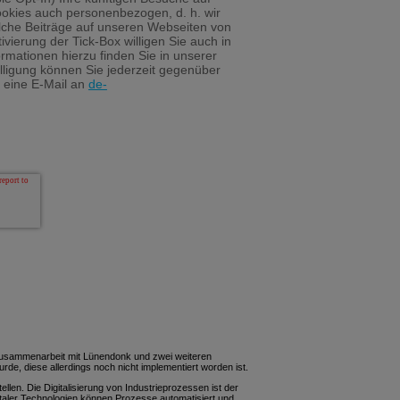
okies auch personenbezogen, d. h. wir
lche Beiträge auf unseren Webseiten von
vierung der Tick-Box willigen Sie auch in
ormationen hierzu finden Sie in unserer
illigung können Sie jederzeit gegenüber
 eine E-Mail an
de-
 Zusammenarbeit mit Lünendonk und zwei weiteren
rde, diese allerdings noch nicht implementiert worden ist.
len. Die Digitalisierung von Industrieprozessen ist der
taler Technologien können Prozesse automatisiert und