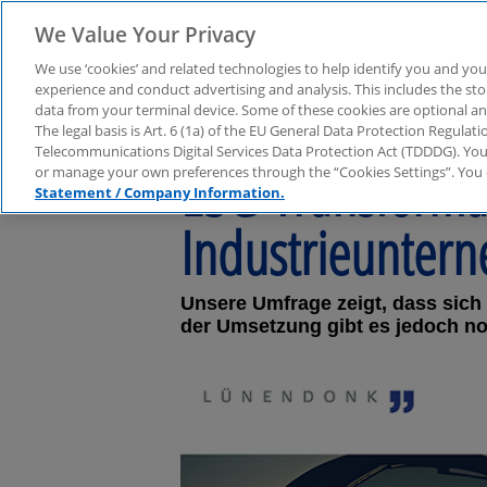
We Value Your Privacy
We use ‘cookies’ and related technologies to help identify you and you
experience and conduct advertising and analysis. This includes the s
data from your terminal device. Some of these cookies are optional a
The legal basis is Art. 6 (1a) of the EU General Data Protection Regula
Telecommunications Digital Services Data Protection Act (TDDDG). You 
ESG-Transforma
or manage your own preferences through the “Cookies Settings”. You 
Statement / Company Information.
Industrieunter
Unsere Umfrage zeigt, dass sich
der Umsetzung gibt es jedoch no