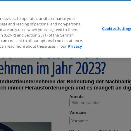
r devices, to operate our site, enhance your
torage and reading of personal and non-personal
Cookies Setting
nd are only used when you’ve agreed to them.
tion (GDPR) and Section 25 (1) of the German
can consent to all our optional cookies at once,
tion: Wo stehen die
can read more about these uses in our
Privacy
nehmen im Jahr 2023?
 Industrieunternehmen der Bedeutung der Nachhaltig
ch immer Herausforderungen und es mangelt an digi
Anrede
Vorname