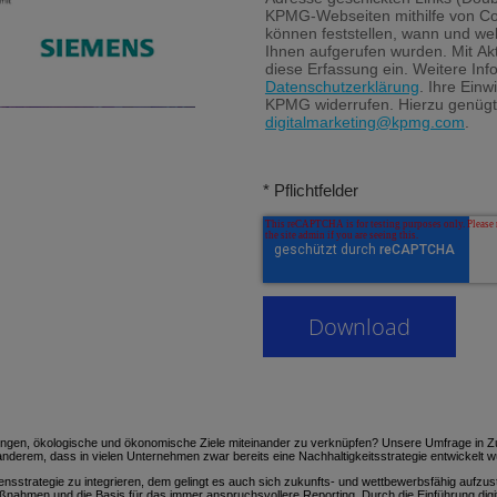
KPMG-Webseiten mithilfe von Co
können feststellen, wann und we
Ihnen aufgerufen wurden. Mit Akti
diese Erfassung ein. Weitere Inf
Datenschutzerklärung
. Ihre Einw
KPMG widerrufen. Hierzu genügt
digitalmarketing@kpmg.com
.
* Pflichtfelder
elingen, ökologische und ökonomische Ziele miteinander zu verknüpfen? Unsere Umfrage in
anderem, dass in vielen Unternehmen zwar bereits eine Nachhaltigkeitsstrategie entwickelt wu
trategie zu integrieren, dem gelingt es auch sich zukunfts- und wettbewerbsfähig aufzustel
nahmen und die Basis für das immer anspruchsvollere Reporting. Durch die Einführung digi