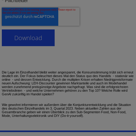
* Pflichtfelder
Die Lage im Einzelhandel bleibt weiter angespannt, die Konsumstimmung trübt sich erneut
deutlich ein. Der Fokus beleuchtet dieses Mal den Status quo des Handels - stationär wie
online - und dessen Entwicklung. Durch die multiplen Krisen erhalten Niedrigpreisformate
neuen Aufschwung: LEH-Discounter gewinnen Marktanteile und auch im Modehandel
werden zunehmend preisgünstige Angebote nachgefragt. Was sind die erfolgreichsten
Vertriebslinien - und welche Unternehmen gehören zu den Top 10? Welche Rolle wird
GenAI zukünftig im Handel spielen?
Wie gewohnt informieren wir außerdem über die Konjunkturentwicklung und die Situation
des deutschen Einzelhandels im 3. Quartal 2023. Neben aktuellen Zahlen aus der
Gesamtbranche geben wir einen Überblick zu den Sub-Segmenten Food, Non-Food,
Mode, Unterhaltungselektronik und DIY (Do-it-yourself).