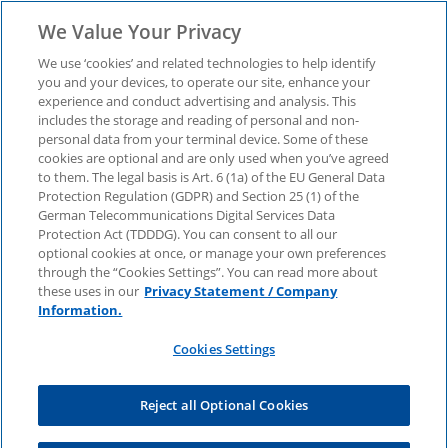
We Value Your Privacy
We use ‘cookies’ and related technologies to help identify
you and your devices, to operate our site, enhance your
experience and conduct advertising and analysis. This
includes the storage and reading of personal and non-
personal data from your terminal device. Some of these
KPMG Retail Sales
cookies are optional and are only used when you’ve agreed
to them. The legal basis is Art. 6 (1a) of the EU General Data
Protection Regulation (GDPR) and Section 25 (1) of the
Monitor 4/2023 –
German Telecommunications Digital Services Data
Protection Act (TDDDG). You can consent to all our
optional cookies at once, or manage your own preferences
Fokus: Deutscher
through the “Cookies Settings”. You can read more about
these uses in our
Privacy Statement / Company
Information.
Einzelhandel – stationär
Cookies Settings
und online
Reject all Optional Cookies
Der Einzelhandel hat turbulente Jahre hinter sich.