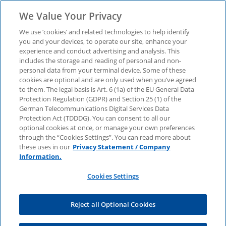
We Value Your Privacy
We use ‘cookies’ and related technologies to help identify
you and your devices, to operate our site, enhance your
experience and conduct advertising and analysis. This
Was Finanzdienstleister
includes the storage and reading of personal and non-
personal data from your terminal device. Some of these
cookies are optional and are only used when you’ve agreed
jetzt zu digitalem Euro,
to them. The legal basis is Art. 6 (1a) of the EU General Data
Protection Regulation (GDPR) and Section 25 (1) of the
Verbraucherschutz und
German Telecommunications Digital Services Data
Protection Act (TDDDG). You can consent to all our
optional cookies at once, or manage your own preferences
KI-Risiken wissen
through the “Cookies Settings”. You can read more about
these uses in our
Privacy Statement / Company
Information.
sollten
Cookies Settings
Jetzt die Mai-Ausgabe 2026 des Financial
Reject all Optional Cookies
Services Regulatory Monitors herunterladen und
die wichtigsten regulatorischen Entwicklungen