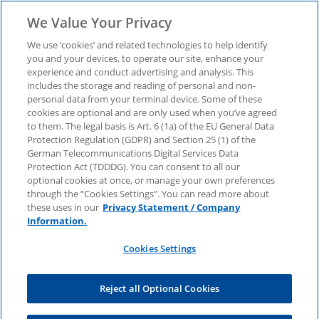
We Value Your Privacy
We use ‘cookies’ and related technologies to help identify
you and your devices, to operate our site, enhance your
experience and conduct advertising and analysis. This
Neue Reporting-
includes the storage and reading of personal and non-
personal data from your terminal device. Some of these
cookies are optional and are only used when you’ve agreed
Anforderungen der
to them. The legal basis is Art. 6 (1a) of the EU General Data
Protection Regulation (GDPR) and Section 25 (1) of the
Instant-Payment-
German Telecommunications Digital Services Data
Protection Act (TDDDG). You can consent to all our
optional cookies at once, or manage your own preferences
Verordnung
through the “Cookies Settings”. You can read more about
these uses in our
Privacy Statement / Company
Information.
Jetzt herunterladen: Unsere Analyse bietet
Cookies Settings
umfassende Einblicke in die neuen Reporting-
Anforderungen der Instant-Payment-Verordnung
(IPV) und deren Auswirkungen auf
Reject all Optional Cookies
Zahlungsdienstleister.