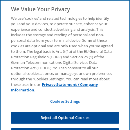
We Value Your Privacy
We use ‘cookies’ and related technologies to help identify
you and your devices, to operate our site, enhance your
experience and conduct advertising and analysis. This
Whitepaper:
includes the storage and reading of personal and non-
personal data from your terminal device. Some of these
cookies are optional and are only used when you’ve agreed
Nachhaltigkeit im
to them. The legal basis is Art. 6 (1a) of the EU General Data
Protection Regulation (GDPR) and Section 25 (1) of the
Mittelstand: Was jetzt
German Telecommunications Digital Services Data
Protection Act (TDDDG). You can consent to all our
optional cookies at once, or manage your own preferences
wirklich zählt
through the “Cookies Settings”. You can read more about
these uses in our
Privacy Statement / Company
Information.
Die Publikation ordnet aktuelle
Cookies Settings
ESG‑Anforderungen ein und zeigt ihre konkreten
Auswirkungen auf mittelständische
Unternehmen.
Reject all Optional Cookies