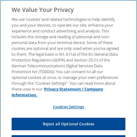
We Value Your Privacy
We use ‘cookies’ and related technologies to help identify
you and your devices, to operate our site, enhance your
experience and conduct advertising and analysis. This
KPMG Infrastructure
includes the storage and reading of personal and non-
personal data from your terminal device. Some of these
cookies are optional and are only used when you’ve agreed
Deal Flash - Q1/2026
to them. The legal basis is Art. 6 (1a) of the EU General Data
Protection Regulation (GDPR) and Section 25 (1) of the
German Telecommunications Digital Services Data
Erfahren Sie alles über deutsche
Protection Act (TDDDG). You can consent to all our
Infrastrukturthemen, bedeutende Deals und
optional cookies at once, or manage your own preferences
internationale Trends in unserem Infrastructure
through the “Cookies Settings”. You can read more about
Deal Flash Newsletter.
these uses in our
Privacy Statement / Company
Information.
Cookies Settings
Reject all Optional Cookies