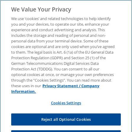
We Value Your Privacy
We use ‘cookies’ and related technologies to help identify
you and your devices, to operate our site, enhance your
experience and conduct advertising and analysis. This
Instant Payments und
includes the storage and reading of personal and non-
personal data from your terminal device. Some of these
cookies are optional and are only used when you’ve agreed
Sanktions-Screening:
to them. The legal basis is Art. 6 (1a) of the EU General Data
Protection Regulation (GDPR) and Section 25 (1) of the
Neue Anforderungen
German Telecommunications Digital Services Data
Protection Act (TDDDG). You can consent to all our
optional cookies at once, or manage your own preferences
für
through the “Cookies Settings”. You can read more about
these uses in our
Privacy Statement / Company
Information.
Zahlungsdienstleister
Cookies Settings
Jetzt Fachartikel lesen.
Reject all Optional Cookies