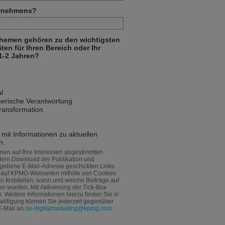
ernehmens?
Themen gehören zu den wichtigsten
en für Ihren Bereich oder Ihr
1-2 Jahren?
l
merische Verantwortung
transformation
 mit Informationen zu aktuellen
n.
inen auf Ihre Interessen abgestimmten
 dem Download der Publikation und
egebene E-Mail-Adresse geschickten Links
e auf KPMG-Webseiten mithilfe von Cookies
n feststellen, wann und welche Beiträge auf
n wurden. Mit Aktivierung der Tick-Box
n. Weitere Informationen hierzu finden Sie in
inwilligung können Sie jederzeit gegenüber
E-Mail an
de-digitalmarketing@kpmg.com
.