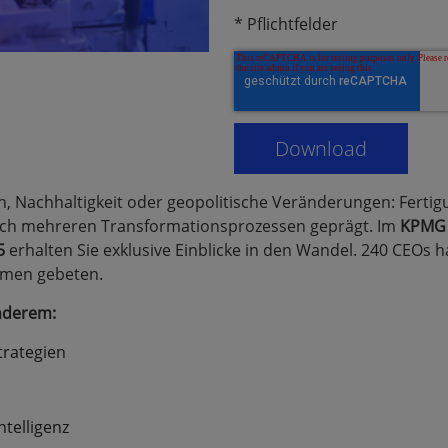
* Pflichtfelder
n, Nachhaltigkeit oder geopolitische Veränderungen: Ferti
eich mehreren Transformationsprozessen geprägt. Im
KPMG 
5
erhalten Sie exklusive Einblicke in den Wandel. 240 CEOs
emen gebeten.
nderem:
rategien
ntelligenz