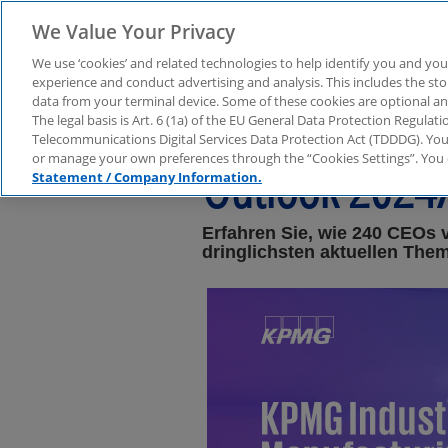
We Value Your Privacy
We use ‘cookies’ and related technologies to help identify you and you
experience and conduct advertising and analysis. This includes the s
data from your terminal device. Some of these cookies are optional a
KPMG Industr
The legal basis is Art. 6 (1a) of the EU General Data Protection Regula
Telecommunications Digital Services Data Protection Act (TDDDG). You 
or manage your own preferences through the “Cookies Settings”. You 
Outlook 2024
Statement / Company Information.
Erfahren Sie, wie 240 CEOs 
dringlichsten aktuellen Them