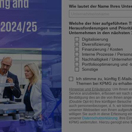
Wie lautet der Name Ihres Unt
Welche der hier aufgeführten 
Herausforderungen und Priorität
Unternehmen in den nächsten 
Digitalisierung
Diversifizierung
Finanzierung / Kosten
Interne Prozesse / Persona
Nachhaltigkeit / Unterneh
Portfoliooptimierung und -
Sonstige
Ich stimme zu, künftig E-Mails
Themen bei KPMG zu erhalte
Hinweise und Erläuterung
: Um Ihnen e
Service anzubieten, erfassen wir nach
Bestätigung des an die von Ihnen ang
(Double Opt-In) Ihre künftigen Besuch
auch personenbezogen, d. h. wir könne
unseren Webseiten von Ihnen aufgerufe
willigen Sie auch in diese Erfassung ei
unserer
Datenschutzerklärung
. Ihre E
KPMG widerrufen. Hierzu genügt eine 