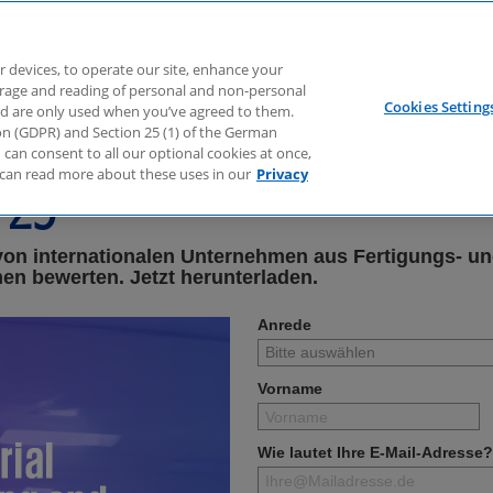
r devices, to operate our site, enhance your
torage and reading of personal and non-personal
Cookies Setting
nd are only used when you’ve agreed to them.
ial Manufacturing and Au
tion (GDPR) and Section 25 (1) of the German
can consent to all our optional cookies at once,
can read more about these uses in our
Privacy
/25
von internationalen Unternehmen aus Fertigungs- un
en bewerten. Jetzt herunterladen.
Anrede
Vorname
Wie lautet Ihre E-Mail-Adresse