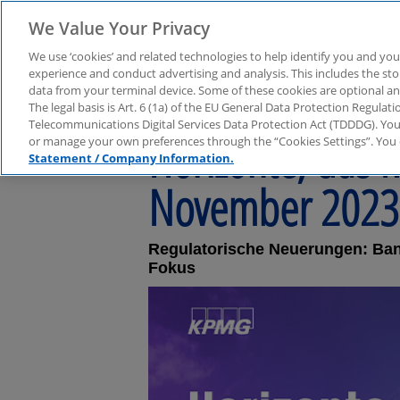
We Value Your Privacy
We use ‘cookies’ and related technologies to help identify you and you
experience and conduct advertising and analysis. This includes the s
data from your terminal device. Some of these cookies are optional a
The legal basis is Art. 6 (1a) of the EU General Data Protection Regula
Telecommunications Digital Services Data Protection Act (TDDDG). You 
Horizonte, das 
or manage your own preferences through the “Cookies Settings”. You 
Statement / Company Information.
November 2023
Regulatorische Neuerungen: Bank
Fokus