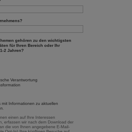
?
ternehmens?
 Themen gehören zu den wichtigsten
ten für Ihren Bereich oder Ihr
1-2 Jahren?
rische Verantwortung
nsformation
s mit Informationen zu aktuellen
n.
nen einen auf Ihre Interessen
n, erfassen wir nach dem Download der
 an die von Ihnen angegebene E-Mail-
le Opt-In) Ihre künftigen Besuche auf