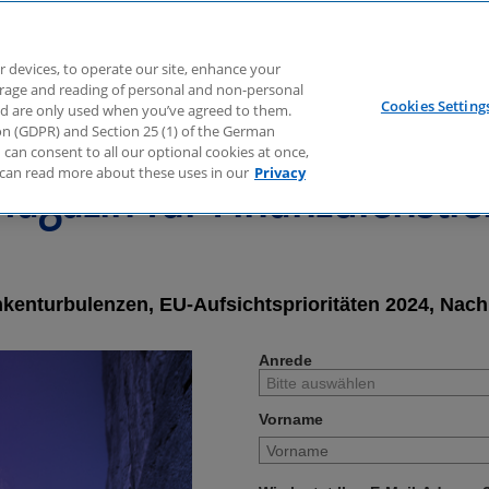
r devices, to operate our site, enhance your
torage and reading of personal and non-personal
Cookies Setting
nd are only used when you’ve agreed to them.
tion (GDPR) and Section 25 (1) of the German
can consent to all our optional cookies at once,
Magazin für Finanzdienstle
can read more about these uses in our
Privacy
enturbulenzen, EU-Aufsichtsprioritäten 2024, Nachh
Anrede
Vorname