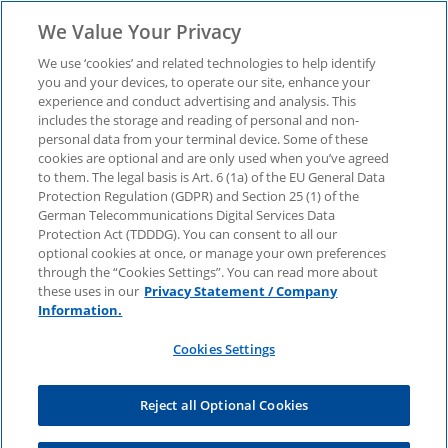
We Value Your Privacy
We use ‘cookies’ and related technologies to help identify
you and your devices, to operate our site, enhance your
experience and conduct advertising and analysis. This
Versicherungsbranche
includes the storage and reading of personal and non-
personal data from your terminal device. Some of these
cookies are optional and are only used when you’ve agreed
2025: Mehr Frauen in
to them. The legal basis is Art. 6 (1a) of the EU General Data
Protection Regulation (GDPR) and Section 25 (1) of the
Führungspositionen
German Telecommunications Digital Services Data
Protection Act (TDDDG). You can consent to all our
optional cookies at once, or manage your own preferences
through the “Cookies Settings”. You can read more about
Wie Entscheiderinnen KI, ESG und Führung neu
these uses in our
Privacy Statement / Company
denken. Sektorauskopplung aus dem „Global
Information.
Female Leaders Outlook 2025“ jetzt
herunterladen.
Cookies Settings
Reject all Optional Cookies