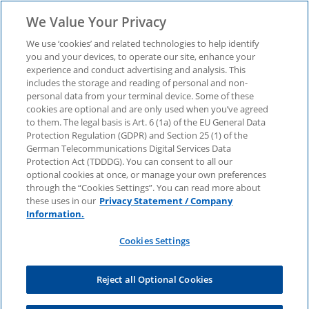
We Value Your Privacy
We use ‘cookies’ and related technologies to help identify
you and your devices, to operate our site, enhance your
experience and conduct advertising and analysis. This
Jetzt herunterladen:
includes the storage and reading of personal and non-
personal data from your terminal device. Some of these
cookies are optional and are only used when you’ve agreed
Generative KI in der
to them. The legal basis is Art. 6 (1a) of the EU General Data
Protection Regulation (GDPR) and Section 25 (1) of the
deutschen Wirtschaft
German Telecommunications Digital Services Data
Protection Act (TDDDG). You can consent to all our
optional cookies at once, or manage your own preferences
2025 (Life Sciences)
through the “Cookies Settings”. You can read more about
these uses in our
Privacy Statement / Company
Information.
Erfahren Sie jetzt in unserer Studie, wie die Life-
Cookies Settings
Sciences-Branche bereits auf künstliche
Intelligenz setzt und welche Hoffnungen die
Unternehmen mit KI verbinden.
Reject all Optional Cookies