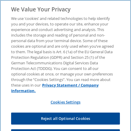
We Value Your Privacy
We use ‘cookies’ and related technologies to help identify
you and your devices, to operate our site, enhance your
experience and conduct advertising and analysis. This
includes the storage and reading of personal and non-
personal data from your terminal device. Some of these
Wie der Mittelstand ESG
cookies are optional and are only used when you’ve agreed
to them. The legal basis is Art. 6 (1a) of the EU General Data
Protection Regulation (GDPR) and Section 25 (1) of the
strategisch nutzen kann
German Telecommunications Digital Services Data
Protection Act (TDDDG). You can consent to all our
optional cookies at once, or manage your own preferences
through the “Cookies Settings”. You can read more about
Unser Whitepaper zeigt, wie Familienunternehmen
these uses in our
Privacy Statement / Company
von ESG-Pflichten profitieren können.
Information.
Anrede
Cookies Settings
Vorname
Reject all Optional Cookies