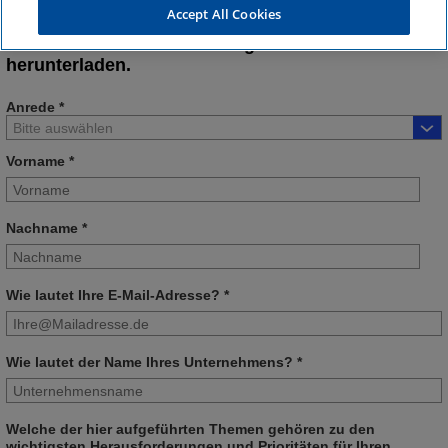
dieser Ausgabe: die strategische Bedeutung der
Accept All Cookies
Digitalisierung sowie deren Einfluss auf Effizienz
und Effektivität im Rechnungswesen. Jetzt
herunterladen.
Anrede *
Vorname *
Nachname *
Wie lautet Ihre E-Mail-Adresse? *
Wie lautet der Name Ihres Unternehmens? *
Welche der hier aufgeführten Themen gehören zu den
wichtigsten Herausforderungen und Prioritäten für Ihren