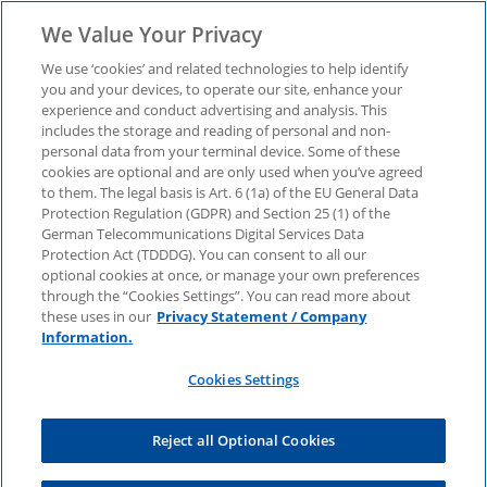
We Value Your Privacy
We use ‘cookies’ and related technologies to help identify
you and your devices, to operate our site, enhance your
experience and conduct advertising and analysis. This
includes the storage and reading of personal and non-
personal data from your terminal device. Some of these
Jetzt herunterladen:
cookies are optional and are only used when you’ve agreed
to them. The legal basis is Art. 6 (1a) of the EU General Data
Protection Regulation (GDPR) and Section 25 (1) of the
Digitalisierung im
German Telecommunications Digital Services Data
Protection Act (TDDDG). You can consent to all our
optional cookies at once, or manage your own preferences
Rechnungswesen 2023 /
through the “Cookies Settings”. You can read more about
these uses in our
Privacy Statement / Company
Information.
2024
Cookies Settings
Unsere Studie liefert Erkenntnisse zum aktuellen
Reject all Optional Cookies
Stand und zu den laufenden Entwicklungen der
Digitalisierung im Rechnungswesen. Der Fokus in