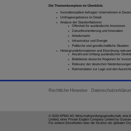
Die Themenkomplexe im Überblick:
Investitionspläne befragter Unternehmen in Deuts
Umfrageergebnisse im Detail
Analyse der Standortfaktoren
Offenheit für ausländische Investoren
Zukunftsorientierung und Innovation
Arbeitsmarkt
Infrastruktur und Energie
Politische und gesellschaftliche Situation
Hintergrundinformationen und Einordnung relevant
Anzahl und Umfang ausländischer Direkti
Beliebteste deutsche Regionen für Invest
Relevanz der deutschen Niederlassunge
Rahmendaten zur Lage und den Aussichte
Rechtliche Hinweise
Datenschutzerkläru
© 2026 KPMG AG Wirtschaftsprüfungsgesellschaft, eine Ak
Limited, einer Private English Company Limited by Guaran
Für weitere Einzelheiten über die Struktur der globalen 