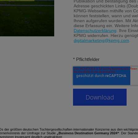
Publikation und Bestätigung des
Adresse geschickten Links (Doub
KPMG-Webseiten mithilfe von Co
können feststellen, wann und we
Ihnen aufgerufen wurden. Mit Akti
diese Erfassung ein. Weitere Inf
Datenschutzerklärung
. Ihre Einw
KPMG widerrufen. Hierzu genügt
digitalmarketing@kpmg.com
.
* Pflichtfelder
 der größten deutschen Tochtergesellschaften internationaler Konzerne aus den wichtigst
Kernerkenntnis der Umfrage zur Studie
„Business Destination Germany 2024“
: Der Stando
Investoren insgesamt deutlich unattraktiver.