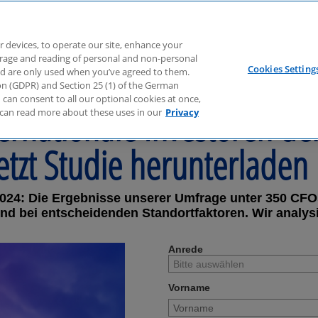
r devices, to operate our site, enhance your
torage and reading of personal and non-personal
Cookies Setting
nd are only used when you’ve agreed to them.
tion (GDPR) and Section 25 (1) of the German
can consent to all our optional cookies at once,
ernationale Investoren de
can read more about these uses in our
Privacy
etzt Studie herunterladen
024: Die Ergebnisse unserer Umfrage unter 350 CFO
d bei entscheidenden Standortfaktoren. Wir analysi
.
Anrede
Vorname