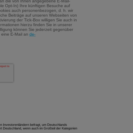
 an die von Ihnen angegebene E-Mail-
le Opt-In) Ihre künftigen Besuche auf
okies auch personenbezogen, d. h. wir
lche Beiträge auf unseren Webseiten von
vierung der Tick-Box willigen Sie auch in
ormationen hierzu finden Sie in unserer
illigung können Sie jederzeit gegenüber
 eine E-Mail an
de-
en Investorenländern befragt, um Deutschlands
rt Deutschland, wenn auch im Großteil der Kategorien