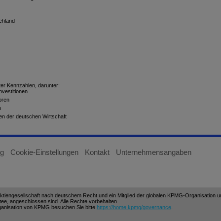
chland
er Kennzahlen, darunter:
nvestitionen
oren
n
n der deutschen Wirtschaft
ng
Cookie-Einstellungen
Kontakt
Unternehmensangaben
tiengesellschaft nach deutschem Recht und ein Mitglied der globalen KPMG-Organisation un
tee, angeschlossen sind. Alle Rechte vorbehalten.
Organisation von KPMG besuchen Sie bitte
https://home.kpmg/governance
.