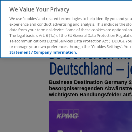
We Value Your Privacy
We use ‘cookies’ and related technologies to help identify you and you
experience and conduct advertising and analysis. This includes the s
data from your terminal device. Some of these cookies are optional a
The legal basis is Art. 6 (1a) of the EU General Data Protection Regula
Telecommunications Digital Services Data Protection Act (TDDDG). You 
So bewerten int
or manage your own preferences through the “Cookies Settings”. You 
Statement / Company Information.
Deutschland – j
Business Destination Germany 2
besorgniserregenden Abwärtstren
wichtigsten Handlungsfelder auf