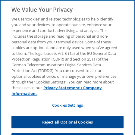
We Value Your Privacy
We use ‘cookies’ and related technologies to help identify
you and your devices, to operate our site, enhance your
experience and conduct advertising and analysis. This
Geschäftsklimaumfrage:
includes the storage and reading of personal and non-
personal data from your terminal device. Some of these
cookies are optional and are only used when you’ve agreed
Neuausrichtung der
to them. The legal basis is Art. 6 (1a) of the EU General Data
Protection Regulation (GDPR) and Section 25 (1) of the
USA – so reagieren
German Telecommunications Digital Services Data
Protection Act (TDDDG). You can consent to all our
optional cookies at once, or manage your own preferences
deutsche Unternehmen
through the “Cookies Settings”. You can read more about
these uses in our
Privacy Statement / Company
Information.
Neue Zölle, Steueranpassungen, Standortfragen
Cookies Settings
– Perspektiven für die deutsche Wirtschaft bei
ihren globalen Aktivitäten
Reject all Optional Cookies