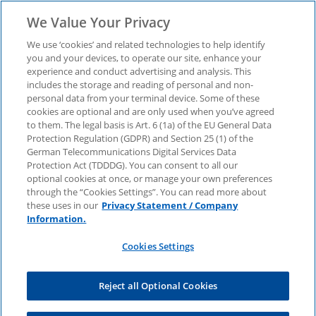
We Value Your Privacy
We use ‘cookies’ and related technologies to help identify
you and your devices, to operate our site, enhance your
Consumer Barometer
experience and conduct advertising and analysis. This
includes the storage and reading of personal and non-
personal data from your terminal device. Some of these
01/23 – Fokusthema:
cookies are optional and are only used when you’ve agreed
to them. The legal basis is Art. 6 (1a) of the EU General Data
Protection Regulation (GDPR) and Section 25 (1) of the
Loyalty-Apps
German Telecommunications Digital Services Data
Protection Act (TDDDG). You can consent to all our
optional cookies at once, or manage your own preferences
through the “Cookies Settings”. You can read more about
Immer mehr Händler bieten Kundenprogramme mit
these uses in our
Privacy Statement / Company
diversen Vorteilen und Vergünstigungen an. Lesen
Information.
Sie, wer Kundenprogramme nutzt und welche
Potenziale diese für Kund:innen und Händler
Cookies Settings
haben.
Anrede
Reject all Optional Cookies