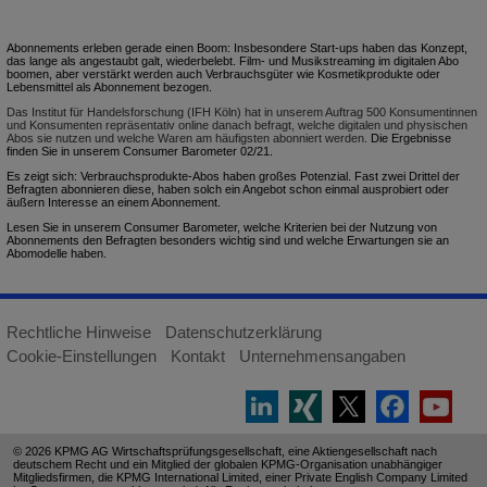
Abonnements erleben gerade einen Boom: Insbesondere Start-ups haben das Konzept,
das lange als angestaubt galt, wiederbelebt. Film- und Musikstreaming im digitalen Abo
boomen, aber verstärkt werden auch Verbrauchsgüter wie Kosmetikprodukte oder
Lebensmittel als Abonnement bezogen.
Das Institut für Handelsforschung (IFH Köln) hat in unserem Auftrag 500 Konsumentinnen
und Konsumenten repräsentativ online danach befragt, welche digitalen und physischen
Abos sie nutzen und welche Waren am häufigsten abonniert werden.
Die Ergebnisse
finden Sie in unserem Consumer Barometer 02/21.
Es zeigt sich: Verbrauchsprodukte-Abos haben großes Potenzial. Fast zwei Drittel der
Befragten abonnieren diese, haben solch ein Angebot schon einmal ausprobiert oder
äußern Interesse an einem Abonnement.
Lesen Sie in unserem Consumer Barometer, welche Kriterien bei der Nutzung von
Abonnements den Befragten besonders wichtig sind und welche Erwartungen sie an
Abomodelle haben.
Rechtliche Hinweise
Datenschutzerklärung
Cookie-Einstellungen
Kontakt
Unternehmensangaben
© 2026 KPMG AG Wirtschaftsprüfungsgesellschaft, eine Aktiengesellschaft nach
deutschem Recht und ein Mitglied der globalen KPMG-Organisation unabhängiger
Mitgliedsfirmen, die KPMG International Limited, einer Private English Company Limited