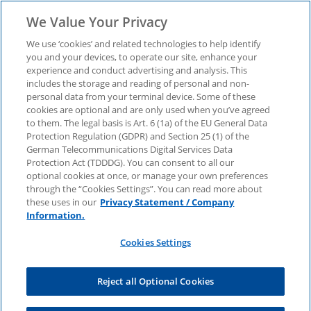
We Value Your Privacy
We use ‘cookies’ and related technologies to help identify
you and your devices, to operate our site, enhance your
experience and conduct advertising and analysis. This
includes the storage and reading of personal and non-
personal data from your terminal device. Some of these
Consumer Barometer
cookies are optional and are only used when you’ve agreed
to them. The legal basis is Art. 6 (1a) of the EU General Data
Protection Regulation (GDPR) and Section 25 (1) of the
02/21: Abonnements –
German Telecommunications Digital Services Data
Protection Act (TDDDG). You can consent to all our
optional cookies at once, or manage your own preferences
jetzt herunterladen
through the “Cookies Settings”. You can read more about
these uses in our
Privacy Statement / Company
Information.
Neben Film- und Musikstreaming als Abo werden
Cookies Settings
auch Abonnements von Verbrauchsprodukten
immer beliebter. Lesen Sie, wer Abos nutzt und
welche Potenziale das Geschäftsmodell hat.
Reject all Optional Cookies
Anrede